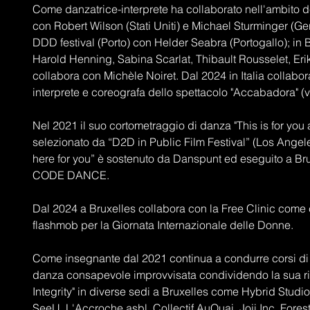
Come danzatrice-interprete ha collaborato nell'ambito de
con Robert Wilson (Stati Uniti) e Michael Sturminger (Ge
DDD festival (Porto) con Helder Seabra (Portogallo); in 
Harold Henning, Sabina Scarlat, Thibault Rousselet, Er
collabora con Michèle Noiret. Dal 2024 in Italia collab
interprete e coreografa dello spettacolo "Accabadora" 
Nel 2021 il suo cortometraggio di danza "This is for you a
selezionato da “D2D in Public Film Festival” (Los Angele
here for you” è sostenuto da Danspunt ed eseguito a Bru
CODE DANCE.
Dal 2024 a Bruxelles collabora con la Free Clinic come
flashmob per la Giornata Internazionale delle Donne.
Come insegnante dal 2021 continua a condurre corsi 
danza consapevole improvvisata condividendo la sua r
Integrity" in diverse sedi a Bruxelles come Hybrid Stud
SeeU, L'Accroche asbl, Collectif AuQuai, Joji Inc, Forest