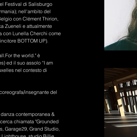
l Festival di Salisburgo
rmania); nell'ambito del
Belgio con Clément Thirion,
ika Zueneli
e attualmente
ora con Lunella Cherchi come
(vincitore BOTTOM UP).
ll.For the world." è
s) ed il suo assolo “I am
xelles nel contesto di
 coreografa/insegnante del
di danza contemporanea &
icerca chiamata "Grounded
ios, Garage29, Grand Studio,
 Lighthouse, studio Billie